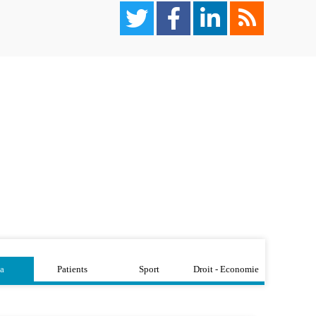
a
Patients
Sport
Droit - Economie