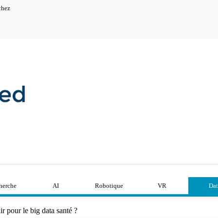
chez
herche
AI
Robotique
VR
Dat
r pour le big data santé ?