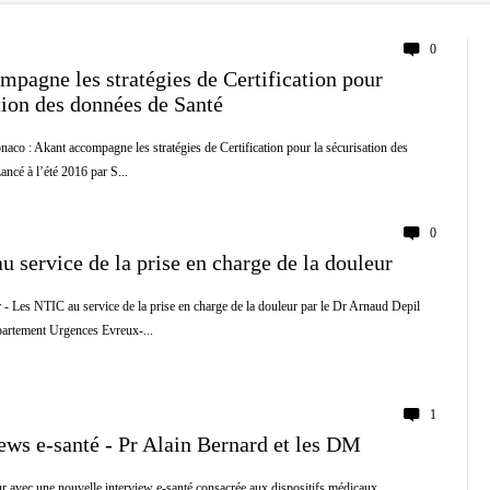
0
mpagne les stratégies de Certification pour
tion des données de Santé
aco : Akant accompagne les stratégies de Certification pour la sécurisation des
ncé à l’été 2016 par S...
0
 service de la prise en charge de la douleur
- Les NTIC au service de la prise en charge de la douleur par le Dr Arnaud Depil
artement Urgences Evreux-...
1
ews e-santé - Pr Alain Bernard et les DM
r avec une nouvelle interview e-santé consacrée aux dispositifs médicaux.