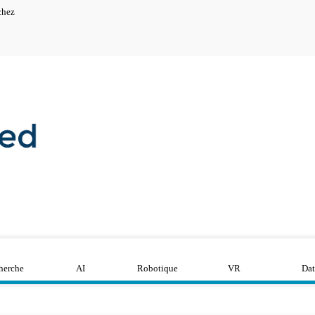
chez
herche
AI
Robotique
VR
Dat