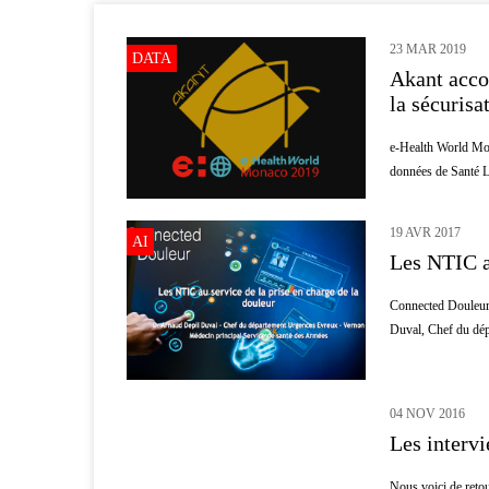
23 MAR 2019
DATA
Akant acco
la sécurisa
e-Health World Mon
données de Santé La
19 AVR 2017
AI
Les NTIC au
Connected Douleur 
Duval, Chef du dép
04 NOV 2016
INNOVATION
Les intervi
Nous voici de retou