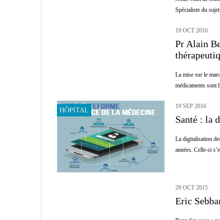
Spécialiste du sujet
19 OCT 2016
INNOVATION
Pr Alain Be
thérapeuti
La mise sur le marc
médicaments sont b
19 SEP 2016
HÔPITAL
Santé : la 
La digitalisation d
années. Celle-ci s’es
28 OCT 2015
INNOVATION
Eric Sebban