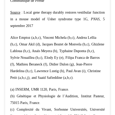
Communiqué de Presse
Source
: Local gene therapy durably restores vestibular function
in a mouse model of Usher syndrome type 1G,
PNAS
,
5
septembre 2017
Alice Emptoz (a,b,c), Vincent Michela (b,c), Andrea Lellia
(b,c), Omar Akil (d), Jacques Boutet de Monvela (b,c), Ghizlene
Lahloua (b,c), Anaïs Meyera (b), Typhaine Duponta (b,c),
Sylvie Nouaillea (b,c), Elody Ey (e), Filipa Franca de Barros
(f), Mathieu Beraneck (f), Didier Dulon (g), Jean-Pierre
Hardelina (b,c), Lawrence Lustig (h), Paul Avan (i), Christine
Petit (a,b,c,j), and Saaid Safieddine (a,b,c).
(a) INSERM, UMR 1120, Paris, France.
(b) Génétique et Physiologie de l’Audition, Institut Pasteur,
75015 Paris, France.
(c) Complexité du Vivant, Sorbonne Universités, Université