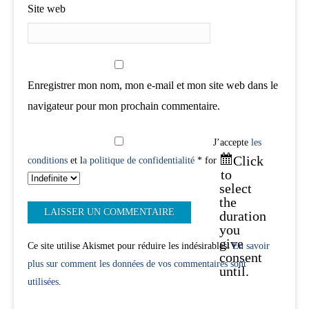
Site web
Enregistrer mon nom, mon e-mail et mon site web dans le
navigateur pour mon prochain commentaire.
J’accepte
les
Click
conditions
et l
a politique de confidentialité
* for
to
select
the
duration
you
give
Ce site utilise Akismet pour réduire les indésirables.
En savoir
consent
plus sur comment les données de vos commentaires sont
until.
utilisées
.