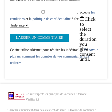
J’accepte
les
Click
conditions
et l
a politique de confidentialité
* for
to
select
the
duration
you
give
Ce site utilise Akismet pour réduire les indésirables.
En savoir
consent
plus sur comment les données de vos commentaires sont
until.
utilisées
.
Ce site respecte les principes de la charte HONcode.
Vérifiez ici.
Chercher uniquement dans des sites web de santé HONcode de confiance :