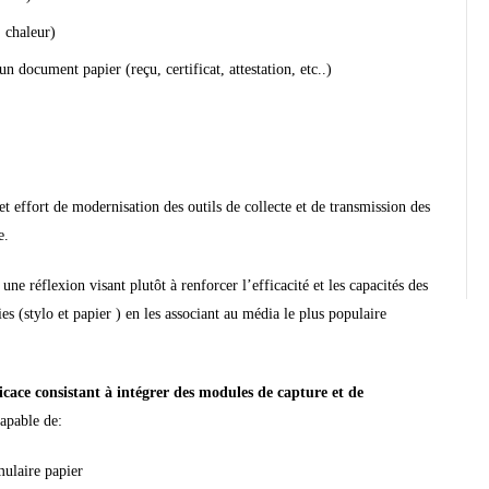
, chaleur)
n document papier (reçu, certificat, attestation, etc..)
et effort de modernisation
des outils de collecte et de transmission des
e.
 une
réflexion visant plutôt à renforcer l’efficacité
et les capacités des
ies (stylo et papier ) en les associant au média le plus populaire
ficace consistant à intégrer des modules de capture et de
apable de:
mulaire papier