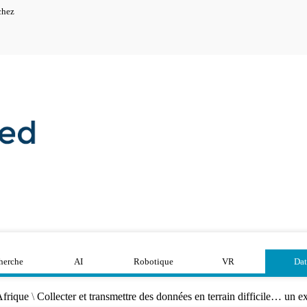
chez
herche
AI
Robotique
VR
Dat
Afrique
\
Collecter et transmettre des données en terrain difficile… un e