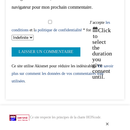
navigateur pour mon prochain commentaire.
J’accepte
les
Click
conditions
et l
a politique de confidentialité
* for
to
select
the
duration
you
give
Ce site utilise Akismet pour réduire les indésirables.
En savoir
consent
plus sur comment les données de vos commentaires sont
until.
utilisées
.
Ce site respecte les principes de la charte HONcode.
Vérifiez ici.
✕