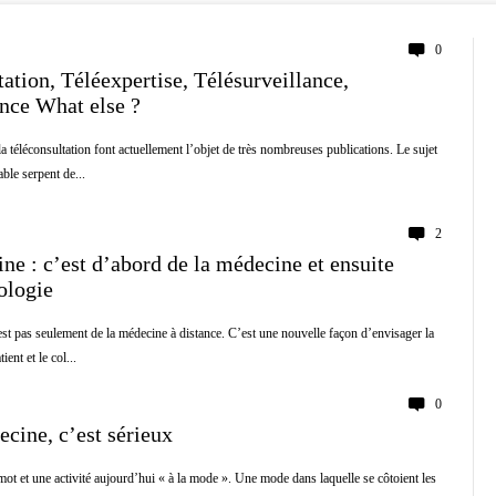
0
ation, Téléexpertise, Télésurveillance,
ance What else ?
la téléconsultation font actuellement l’objet de très nombreuses publications. Le sujet
ble serpent de...
2
ne : c’est d’abord de la médecine et ensuite
ologie
st pas seulement de la médecine à distance. C’est une nouvelle façon d’envisager la
ent et le col...
0
cine, c’est sérieux
ot et une activité aujourd’hui « à la mode ». Une mode dans laquelle se côtoient les