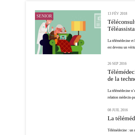
13 FÉV 2018
SENIOR
Téléconsult
Téléassist
La télémédecine et 
est devenu un vérita
26 SEP 2016
MÉDECINE
Télémédeci
de la techn
La télémédecine n’e
relation médecin-pati
08 JUIL 2016
MÉDECINE
La téléméde
Télémédecine : un m