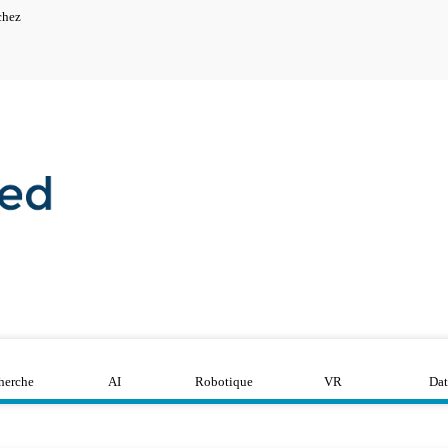
chez
herche
AI
Robotique
VR
Dat