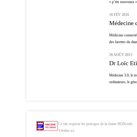
« p’tits nouveaux » 
16 FÉV 2016
MÉDECINE
Médecine c
Médecine connectée 
des facettes du dia
26 AOÛT 2015
MÉDECINE
Dr Loïc Et
Médecine 3.0, le tr
ordinateurs, le gén
Ce site respecte les principes de la charte HONcode.
Vérifiez ici.