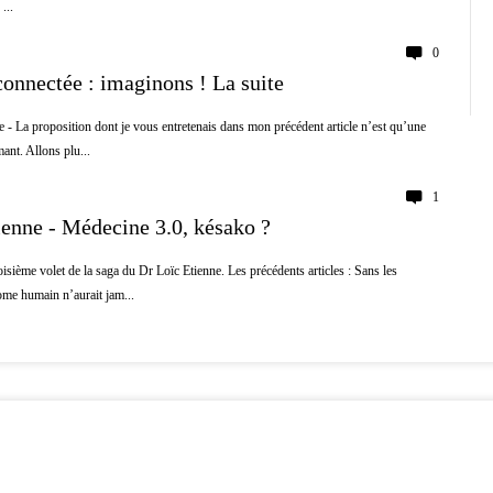
...
0
onnectée : imaginons ! La suite
- La proposition dont je vous entretenais dans mon précédent article n’est qu’une
mant. Allons plu...
1
ienne - Médecine 3.0, késako ?
oisième volet de la saga du Dr Loïc Etienne. Les précédents articles : Sans les
ome humain n’aurait jam...