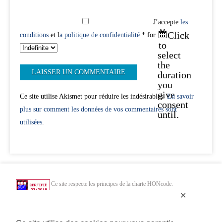
J’accepte
les
Click
conditions
et l
a politique de confidentialité
* for
to
select
the
duration
you
give
Ce site utilise Akismet pour réduire les indésirables.
En savoir
consent
plus sur comment les données de vos commentaires sont
until.
utilisées
.
Ce site respecte les principes de la charte HONcode.
Vérifiez ici.
✕
Chercher uniquement dans des sites web de santé HONcode de confiance :