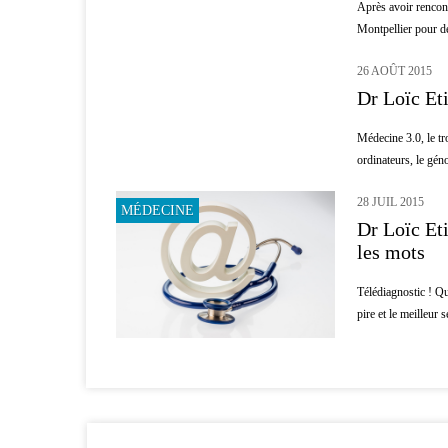
Après avoir rencont
Montpellier pour d
26 AOÛT 2015
MÉDECINE
Dr Loïc Et
Médecine 3.0, le tr
ordinateurs, le gén
28 JUIL 2015
MÉDECINE
Dr Loïc Eti
les mots
Télédiagnostic ! Qu
pire et le meilleur s