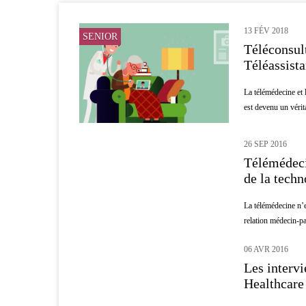
13 FÉV 2018
SENIOR
Téléconsult
Téléassist
La télémédecine et 
est devenu un vérita
26 SEP 2016
MÉDECINE
Télémédeci
de la techn
La télémédecine n’e
relation médecin-pati
06 AVR 2016
INNOVATION
Les intervi
Healthcare