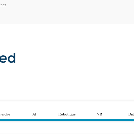
chez
herche
AI
Robotique
VR
Dat