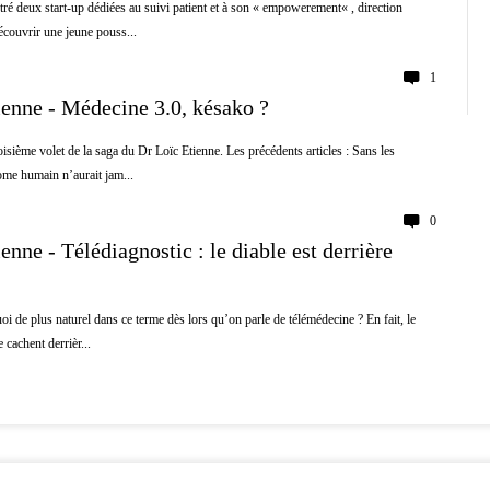
ré deux start-up dédiées au suivi patient et à son « empowerement« , direction
écouvrir une jeune pouss...
1
ienne - Médecine 3.0, késako ?
oisième volet de la saga du Dr Loïc Etienne. Les précédents articles : Sans les
ome humain n’aurait jam...
0
enne - Télédiagnostic : le diable est derrière
oi de plus naturel dans ce terme dès lors qu’on parle de télémédecine ? En fait, le
e cachent derrièr...