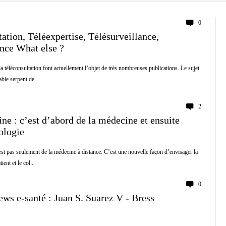
0
ation, Téléexpertise, Télésurveillance,
ance What else ?
la téléconsultation font actuellement l’objet de très nombreuses publications. Le sujet
ble serpent de...
2
ne : c’est d’abord de la médecine et ensuite
ologie
st pas seulement de la médecine à distance. C’est une nouvelle façon d’envisager la
ent et le col...
0
ews e-santé : Juan S. Suarez V - Bress